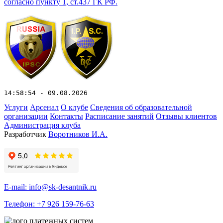
согласно пункту 1, ст.437 ГК РФ.
14:58:54 - 09.08.2026
Услуги
Арсенал
О клубе
Сведения об образовательной
организации
Контакты
Расписание занятий
Отзывы клиентов
Администрация клуба
Разработчик
Воротников И.А.
E-mail: info@sk-desantnik.ru
Телефон: +7 926 159-76-63