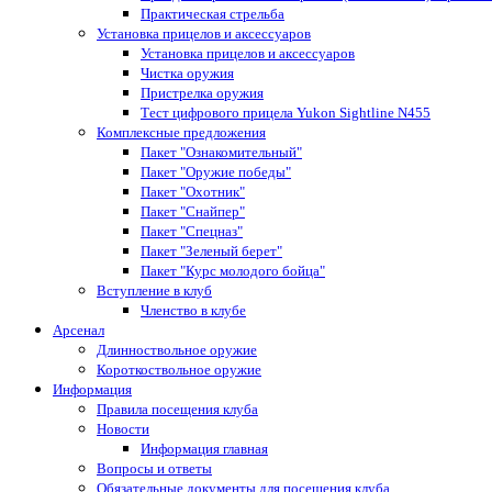
Практическая стрельба
Установка прицелов и аксессуаров
Установка прицелов и аксессуаров
Чистка оружия
Пристрелка оружия
Тест цифрового прицела Yukon Sightline N455
Комплексные предложения
Пакет "Ознакомительный"
Пакет "Оружие победы"
Пакет "Охотник"
Пакет "Снайпер"
Пакет "Спецназ"
Пакет "Зеленый берет"
Пакет "Курс молодого бойца"
Вступление в клуб
Членство в клубе
Арсенал
Длинноствольное оружие
Короткоствольное оружие
Информация
Правила посещения клуба
Новости
Информация главная
Вопросы и ответы
Обязательные документы для посещения клуба