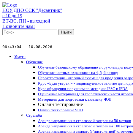
НОУ ДПО ССК "Десантник"
с 10 до 19
ВТ-ВС, ПН - выходной
Позвоните нам!
Найти
06:43:04 - 10.08.2026
Услуги
Обучение
Обучение безопасному обращению с оружием для получ
Обучение частных охранников на 4, 5, 6 разряд
Переаттестация - итоговый экзамен для продления разр
Курс «Будь уверен!» - индивидуальное занятие для подг
Курс обращения с оружием по методике IPSC и IPDA
Оценочные материалы (для теоретической части итогов
Материалы для подготовки к экзамену ЧОП
Онлайн тестирование
Онлайн тестирование ЧОП
Стрельба
Аренда направления в стрелковой галереи на 50 метров
Аренда направления в стрелковой галереи на 100 метров
Аренда направления в закрытой (пистолетной) стрелково