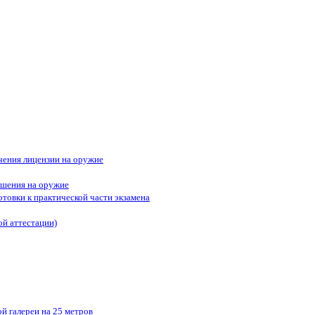
ения лицензии на оружие
ешения на оружие
отовки к практической части экзамена
ой аттестации)
й галереи на 25 метров