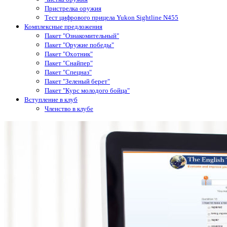
Пристрелка оружия
Тест цифрового прицела Yukon Sightline N455
Комплексные предложения
Пакет "Ознакомительный"
Пакет "Оружие победы"
Пакет "Охотник"
Пакет "Снайпер"
Пакет "Спецназ"
Пакет "Зеленый берет"
Пакет "Курс молодого бойца"
Вступление в клуб
Членство в клубе